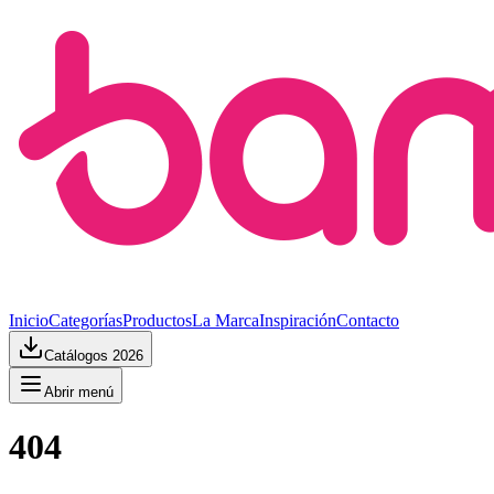
Inicio
Categorías
Productos
La Marca
Inspiración
Contacto
Catálogos 2026
Abrir menú
404