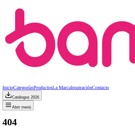
Inicio
Categorías
Productos
La Marca
Inspiración
Contacto
Catálogos 2026
Abrir menú
404