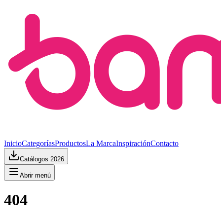
Inicio
Categorías
Productos
La Marca
Inspiración
Contacto
Catálogos 2026
Abrir menú
404