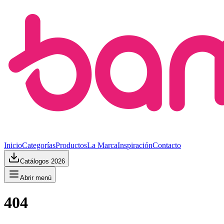
Inicio
Categorías
Productos
La Marca
Inspiración
Contacto
Catálogos 2026
Abrir menú
404