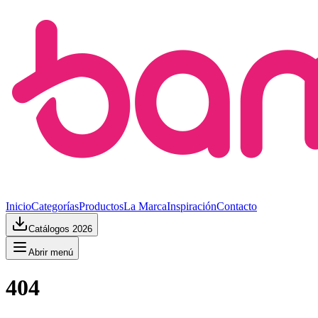
Inicio
Categorías
Productos
La Marca
Inspiración
Contacto
Catálogos 2026
Abrir menú
404