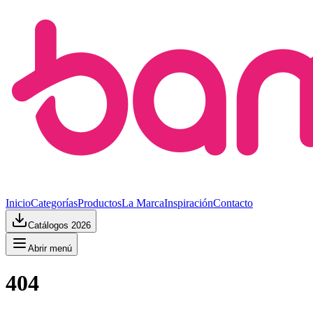
Inicio
Categorías
Productos
La Marca
Inspiración
Contacto
Catálogos 2026
Abrir menú
404