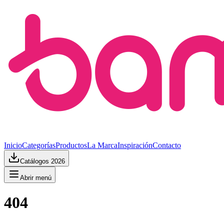
Inicio
Categorías
Productos
La Marca
Inspiración
Contacto
Catálogos 2026
Abrir menú
404