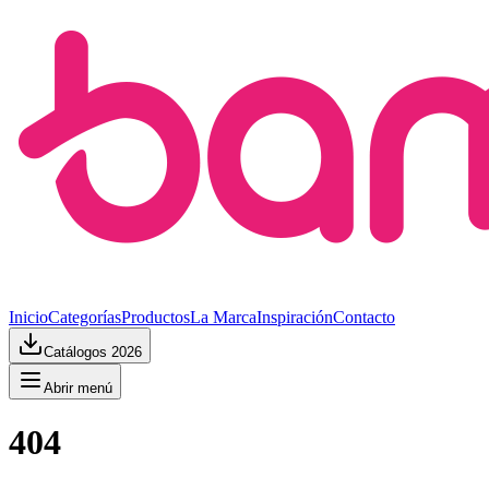
Inicio
Categorías
Productos
La Marca
Inspiración
Contacto
Catálogos 2026
Abrir menú
404